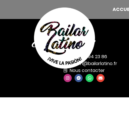
ACCUE
Et si on discutait ?
+33 7 44 94 23 86
association@bailarlatino.fr
Nous contacter