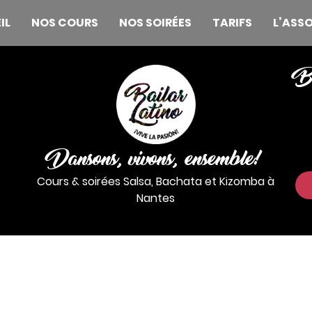
IL
NOS COURS
NOS SOIRÉES
TARIFS
L’ASS
Be
Dansons, vivons, ensemble!
Cours & soirées Salsa, Bachata et Kizomba à
Nantes